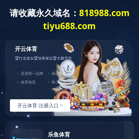
网站首页
关于我们
产品展示
KFJ/BFJ/SFJ开云(中国)Kaiyun·官方网站-Kaiyun.com
PW系列衬胶污水泵
KFZ系列衬胶自吸泵
KFM系列衬胶砂磨泵
KFP系列聚四氟乙烯泵
PNFJ系列渣浆泵
S型系列玻璃钢泵
FSB型氟塑料合金离心泵
新闻动态
车间展示
运用领域
售后服务
开云(中国)Kaiyun·官方网站-kaiyun.com